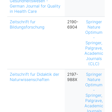
Gesundheitswesen -
German Journal for Quality
in Health Care
Zeitschrift fur
2190-
Springer
h
Bildungsforschung
6904
Nature
Optimum
-
Springer,
Palgrave,
Academic
Journals
(CLC)
Zeitschrift fur Didaktik der
2197-
Springer
h
Naturwissenschaften
988X
Nature
Optimum
-
Springer,
Palgrave,
Academic
Journals