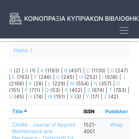
Skip
to
main
ΚΟΙΝΟΠΡΑΞΙΑ ΚΥΠΡΙΑΚΩΝ ΒΙΒΛΙΟΘΗΚ
content
Toggl
Breadcrumb
Home
3
(2)
|
4
(1)
|
A
(1193)
|
B
(437)
|
C
(1130)
|
D
(247)
|
E
(763)
|
F
(246)
|
G
(245)
|
H
(252)
|
I
(938)
|
J
(2166)
|
K
(28)
|
L
(229)
|
M
(554)
|
N
(357)
|
O
(151)
|
P
(711)
|
Q
(53)
|
R
(402)
|
S
(674)
|
T
(783)
|
U
(45)
|
V
(74)
|
W
(151)
|
X
(3)
|
Y
(17)
|
Z
(42)
Title
Sort
ISSN
Publisher
descending
ZAMM - Journal of Applied
1521-
Wiley
Mathematics and
4001
Mechanics - Zeitschrift fur