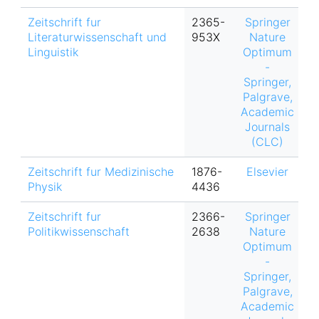
Zeitschrift fur
2365-
Springer
h
Literaturwissenschaft und
953X
Nature
Linguistik
Optimum
-
Springer,
Palgrave,
Academic
Journals
(CLC)
Zeitschrift fur Medizinische
1876-
Elsevier
Physik
4436
Zeitschrift fur
2366-
Springer
h
Politikwissenschaft
2638
Nature
Optimum
-
Springer,
Palgrave,
Academic