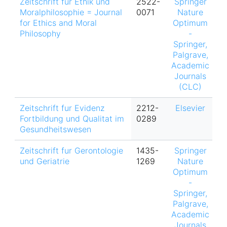
Zeitschrift fur Ethik und
2522-
Springer
h
Moralphilosophie = Journal
0071
Nature
for Ethics and Moral
Optimum
Philosophy
-
Springer,
Palgrave,
Academic
Journals
(CLC)
Zeitschrift fur Evidenz
2212-
Elsevier
Fortbildung und Qualitat im
0289
Gesundheitswesen
Zeitschrift fur Gerontologie
1435-
Springer
und Geriatrie
1269
Nature
Optimum
-
Springer,
Palgrave,
Academic
Journals